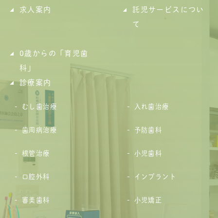
求人案内
託児サービスについ
て
0歳からの「育児歯
科」
診療案内
むし歯治療
入れ歯治療
歯周病治療
予防歯科
根管治療
小児歯科
口腔外科
インプラント
審美歯科
小児矯正