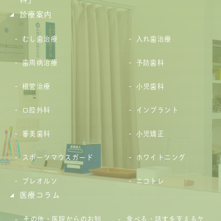
診療案内
むし歯治療
入れ歯治療
歯周病治療
予防歯科
根管治療
小児歯科
口腔外科
インプラント
審美歯科
小児矯正
スポーツマウスガード
ホワイトニング
プレオルソ
ニコトレ
医療コラム
その他・医院からのお知
食べる・話すを支えるケ