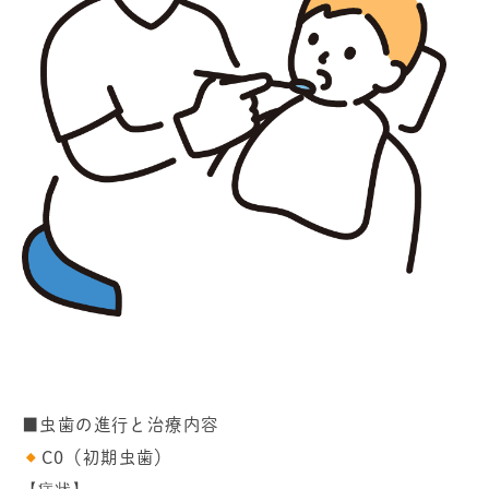
■虫歯の進行と治療内容
C0（初期虫歯）