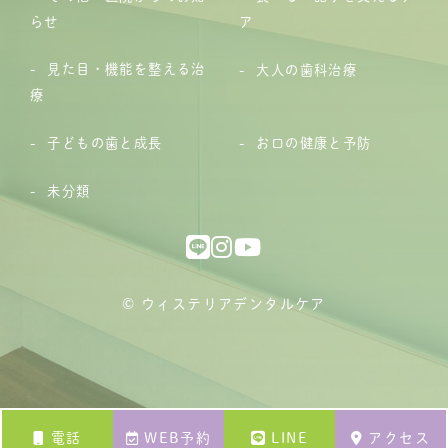
らせ
ア
見た目・機能を整える治
大人の歯科治療
療
子どもの歯と成長
お口の健康と予防
未分類
© ウィステリアデンタルケア
電話
WEB予約
LINE
アクセス