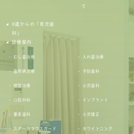
て
0歳からの「育児歯
科」
診療案内
むし歯治療
入れ歯治療
歯周病治療
予防歯科
根管治療
小児歯科
口腔外科
インプラント
審美歯科
小児矯正
スポーツマウスガード
ホワイトニング