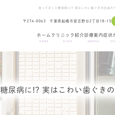
放っておくと糖尿病に!? 実はこわい歯ぐきの出血
〒274-0063
千葉県船橋市習志野台2丁目18-15
ホーム
クリニック紹介
診療案内
症状
HOME
CLINIC
MEDICAL
SY
糖尿病に!? 実はこわい歯ぐき