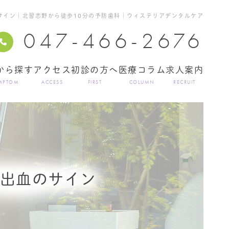
のサイン｜北習志野から徒歩10分の予防歯科｜ウィステリアデンタルケア
047-466-2676
から探す
アクセス
初診の方へ
医療コラム
求人案内
MPTOM
ACCESS
FIRST
COLUMN
RECRUIT
の出血のサイン