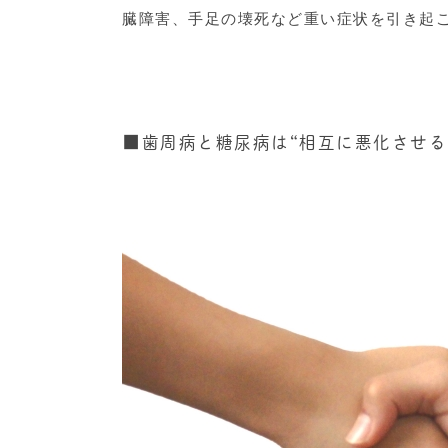
臓障害、手足の壊死など重い症状を引き起
■
歯周病と糖尿病は“相互に悪化させる