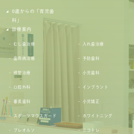
0歳からの「育児歯
科」
診療案内
むし歯治療
入れ歯治療
歯周病治療
予防歯科
根管治療
小児歯科
口腔外科
インプラント
審美歯科
小児矯正
スポーツマウスガード
ホワイトニング
プレオルソ
ニコトレ