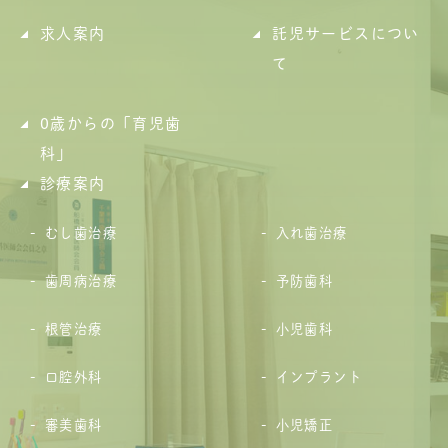
求人案内
託児サービスについ
て
0歳からの「育児歯
科」
診療案内
むし歯治療
入れ歯治療
歯周病治療
予防歯科
根管治療
小児歯科
口腔外科
インプラント
審美歯科
小児矯正