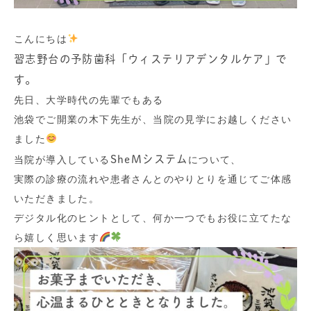
こんにちは
習志野台の予防歯科「ウィステリアデンタルケア」で
す。
先日、大学時代の先輩でもある
池袋でご開業の木下先生が、当院の見学にお越しください
ました
SheMシステム
当院が導入している
について、
実際の診療の流れや患者さんとのやりとりを通じてご体感
いただきました。
デジタル化のヒントとして、何か一つでもお役に立てたな
ら嬉しく思います